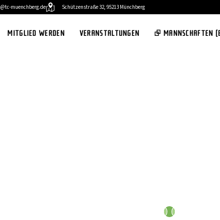
o@tc-muenchberg.de
Schützenstraße 32, 95213 Münchberg
MITGLIED WERDEN
VERANSTALTUNGEN
⮺ MANNSCHAFTEN (
SEIT 1954
ISCLUB
Förderun