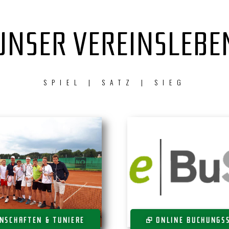
UNSER VEREINSLEBE
SPIEL | SATZ | SIEG
NSCHAFTEN & TUNIERE
⮺ ONLINE BUCHUNGS